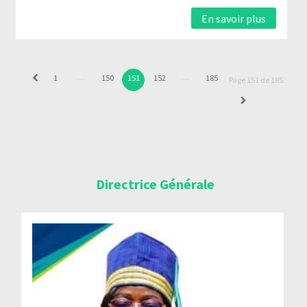
En savoir plus
…
…
1
150
151
152
185
Page 151 de 185.
Directrice Générale