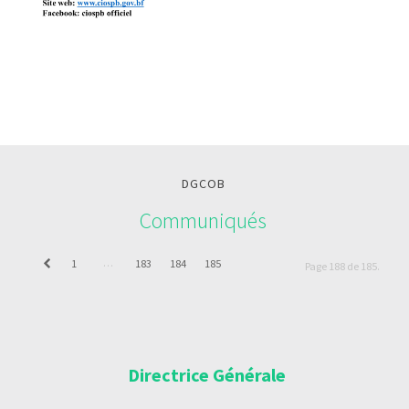
DGCOB
Communiqués
…
1
183
184
185
Page 188 de 185.
Directrice Générale