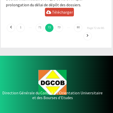
prolongation du délai de dépôt des dossiers.
Télécharger
…
…
1
71
72
73
80
Page 72 de 80.
Direction Générale du Conseil à l'Orientation Universitaire
et des Bourses d'Etudes